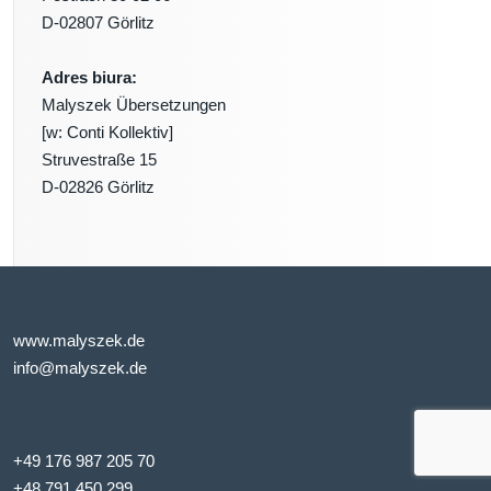
D-02807 Görlitz
Adres biura:
Malyszek Übersetzungen
[w: Conti Kollektiv]
Struvestraße 15
D-02826 Görlitz
www.malyszek.de
info@malyszek.de
+49 176 987 205 70
+48 791 450 299