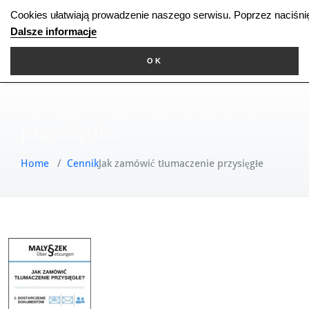
Skip
Cookies ułatwiają prowadzenie naszego serwisu. Poprzez naciśni
to
Dalsze informacje
content
OK
Jak zamówić tłumaczenie
przysięgłe
Home
/
Cennik
Jak zamówić tłumaczenie przysięgłe