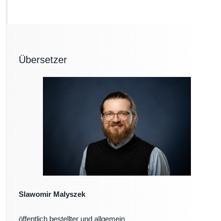
I
c
o
n
s
_
Übersetzer
0
1
2
Slawomir Malyszek
öffentlich bestellter und allgemein