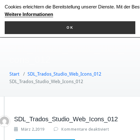
Zum
Cookies erleichtern die Bereitstellung unserer Dienste. Mit der Be
Inhalt
Weitere Informationen
springen
OK
SDL_Trados_Studio_Web_I
cons_012
Start
/
SDL_Trados_Studio_Web_Icons_012
SDL_Trados_Studio_Web_Icons_012
SDL_Trados_Studio_Web_Icons_012
f
März 2,2019
Kommentare deaktiviert
ü