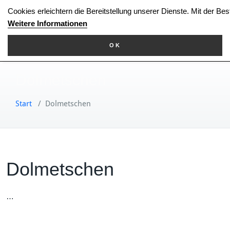
Zum
Cookies erleichtern die Bereitstellung unserer Dienste. Mit der Be
Inhalt
Weitere Informationen
springen
OK
Dolmetschen
Start
/
Dolmetschen
Dolmetschen
…