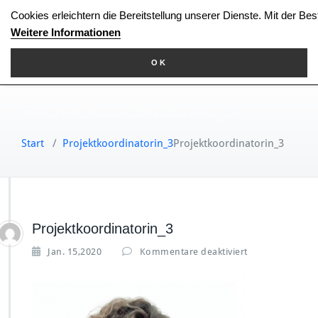
Zum
Cookies erleichtern die Bereitstellung unserer Dienste. Mit der Be
Inhalt
Weitere Informationen
springen
OK
Projektkoordinatorin_3
Start
/
Projektkoordinatorin_3
Projektkoordinatorin_3
Projektkoordinatorin_3
f
Jan. 15,2020
Kommentare deaktiviert
ü
r
P
r