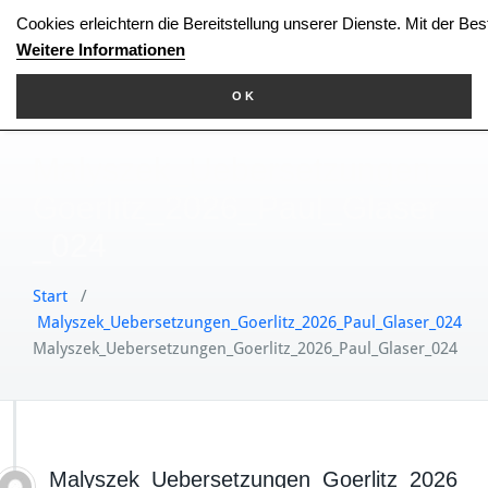
Zum
Cookies erleichtern die Bereitstellung unserer Dienste. Mit der Be
Inhalt
Weitere Informationen
springen
OK
Malyszek_Uebersetzungen_
Goerlitz_2026_Paul_Glaser
_024
Start
/
Malyszek_Uebersetzungen_Goerlitz_2026_Paul_Glaser_024
Malyszek_Uebersetzungen_Goerlitz_2026_Paul_Glaser_024
Malyszek_Uebersetzungen_Goerlitz_2026_