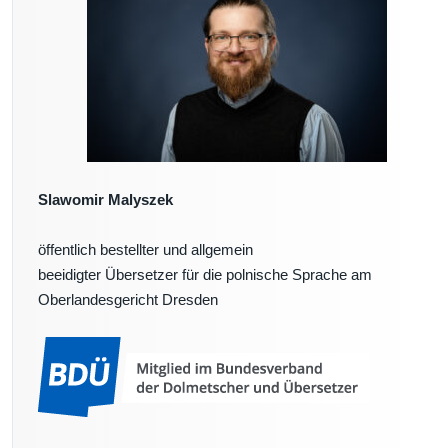
u
l
_
G
l
a
s
e
r
_
Slawomir Malyszek
0
2
öffentlich bestellter und allgemein
4
beeidigter Übersetzer für die polnische Sprache am
Oberlandesgericht Dresden