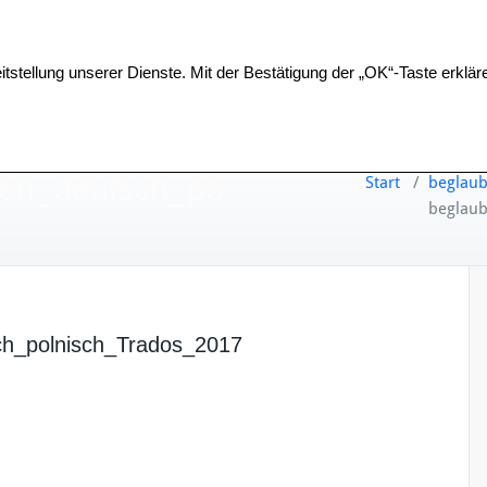
Home
Über uns
Leistungen
Preise
itstellung unserer Dienste. Mit der Bestätigung der „OK“-Taste erklär
gen_deutsch_po
Start
/
beglaub
beglaub
ch_polnisch_Trados_2017
ü
b