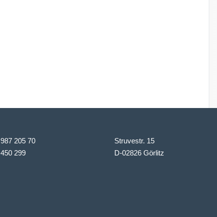
 987 205 70
Struvestr. 15
 450 299
D-02826 Görlitz