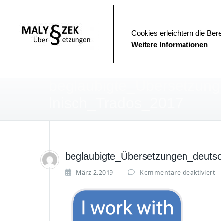
Zum
Inhalt
springen
Cookies erleichtern die Bere
Weitere Informationen
beglaubigte_Übersetzun
lnisch_Trados_2017
beglaubigte_Übersetzungen_deuts
f
März 2,2019
Kommentare deaktiviert
r
e