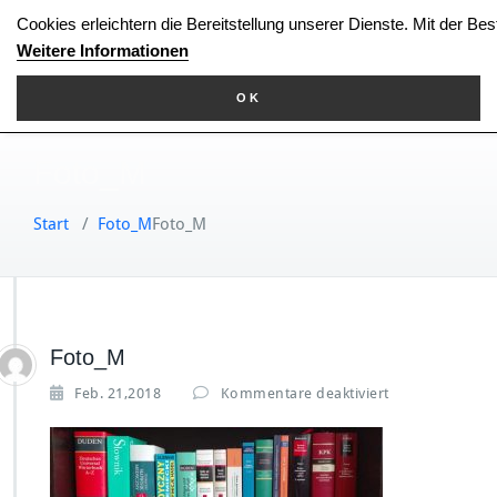
Zum
Cookies erleichtern die Bereitstellung unserer Dienste. Mit der Be
Inhalt
Weitere Informationen
springen
OK
Foto_M
Start
/
Foto_M
Foto_M
Foto_M
f
Feb. 21,2018
Kommentare deaktiviert
ü
r
F
o