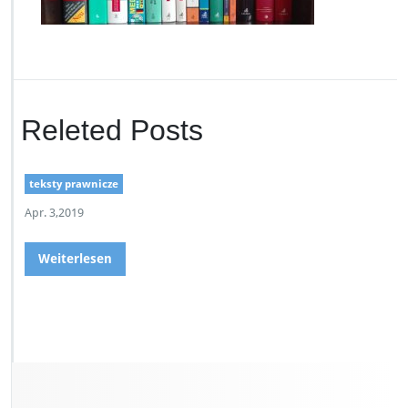
t
o
_
M
Releted Posts
teksty prawnicze
Apr. 3,2019
Weiterlesen