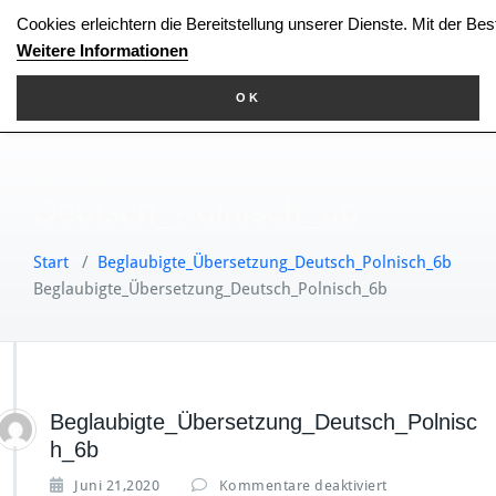
Zum
Cookies erleichtern die Bereitstellung unserer Dienste. Mit der Be
Inhalt
Weitere Informationen
springen
OK
Beglaubigte_Übersetzung_
Deutsch_Polnisch_6b
Start
/
Beglaubigte_Übersetzung_Deutsch_Polnisch_6b
Beglaubigte_Übersetzung_Deutsch_Polnisch_6b
Beglaubigte_Übersetzung_Deutsch_Polnisc
h_6b
f
Juni 21,2020
Kommentare deaktiviert