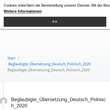
Zum
Cookies erleichtern die Bereitstellung unserer Dienste. Mit der Be
Inhalt
Weitere Informationen
springen
OK
Beglaubigte_Übersetzung_
Deutsch_Polnisch_2020
Start
/
Beglaubigte_Übersetzung_Deutsch_Polnisch_2020
Beglaubigte_Übersetzung_Deutsch_Polnisch_2020
Beglaubigte_Übersetzung_Deutsch_Polnisc
h_2020