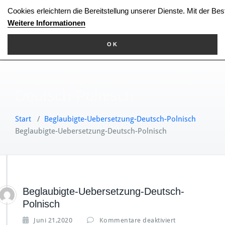
Zum
Cookies erleichtern die Bereitstellung unserer Dienste. Mit der Be
Inhalt
Weitere Informationen
springen
OK
Beglaubigte-Uebersetzung-
Deutsch-Polnisch
Start
/
Beglaubigte-Uebersetzung-Deutsch-Polnisch
Beglaubigte-Uebersetzung-Deutsch-Polnisch
Beglaubigte-Uebersetzung-Deutsch-
Polnisch
f
Juni 21,2020
Kommentare deaktiviert